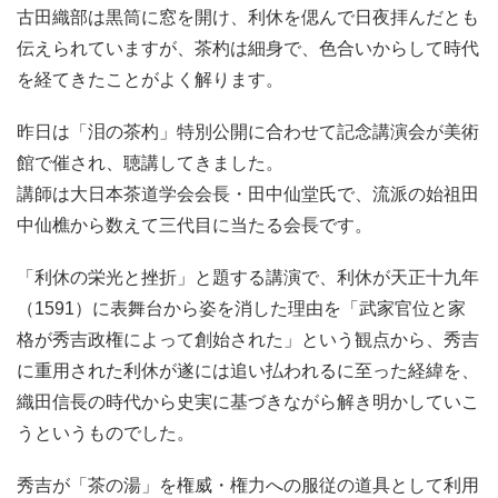
古田織部は黒筒に窓を開け、利休を偲んで日夜拝んだとも
伝えられていますが、茶杓は細身で、色合いからして時代
を経てきたことがよく解ります。
昨日は「泪の茶杓」特別公開に合わせて記念講演会が美術
館で催され、聴講してきました。
講師は大日本茶道学会会長・田中仙堂氏で、流派の始祖田
中仙樵から数えて三代目に当たる会長です。
「利休の栄光と挫折」と題する講演で、利休が天正十九年
（1591）に表舞台から姿を消した理由を「武家官位と家
格が秀吉政権によって創始された」という観点から、秀吉
に重用された利休が遂には追い払われるに至った経緯を、
織田信長の時代から史実に基づきながら解き明かしていこ
うというものでした。
秀吉が「茶の湯」を権威・権力への服従の道具として利用