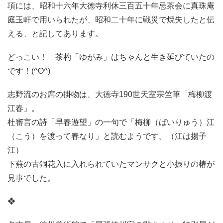
項には、昭和十六年大徳寺利休三百五十年忌茶会に真珠庵
庭玉軒で用いられたが、昭和二十年に戦災で焼失したと伝
える、と記してあります。
どっこい！ 茶杓「ゆがみ」はちゃんと生き延びていたの
です！(^O^)
志野流のお席の掛物は、大徳寺190世天室宗竺筆「梅柳渡
江春」。
杜審言の詩「早春遊望」の一句で「梅柳（ばいりゅう）江
（こう）を渡って春なり」と読むようです。（江は揚子
江）
下蕪の古銅花入に入れられていたマンサクと小振りの椿が
見事でした。
❖