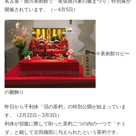
名古屋・徳川美術館で「尾張徳川家の雛まつり」特別展が
開催されています。（～4月5日）
※美術館ロビー
の雛飾り
昨日から千利休「泪の茶杓」の特別公開が始まっていま
す。（2月22日～3月3日）
利休が切腹に際して削った茶杓二つの内の一つで「ナミ
ダ」と銘して古田織部に与えられたという茶杓です。