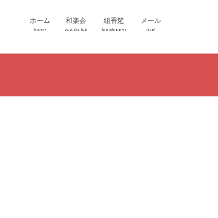
ホーム
和楽会
組香筵
メール
home
warakukai
kumikouen
mail