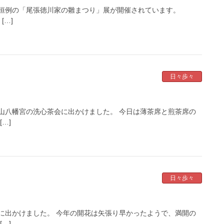
恒例の「尾張徳川家の雛まつり」展が開催されています。
[…]
日々歩々
山八幡宮の洗心茶会に出かけました。 今日は薄茶席と煎茶席の
…]
日々歩々
に出かけました。 今年の開花は矢張り早かったようで、満開の
…]