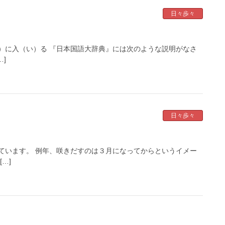
日々歩々
）に入（い）る 『日本国語大辞典』には次のような説明がなさ
…]
日々歩々
ています。 例年、咲きだすのは３月になってからというイメー
…]