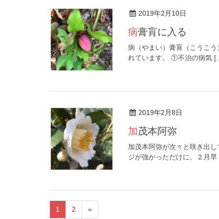
2019年2月10日
病膏肓に入る
病（やまい）膏肓（こうこう
れています。 ①不治の病気 [
2019年2月8日
加茂本阿弥
加茂本阿弥が次々と咲き出し
ジが強かっただけに、２月早 [
1
2
»