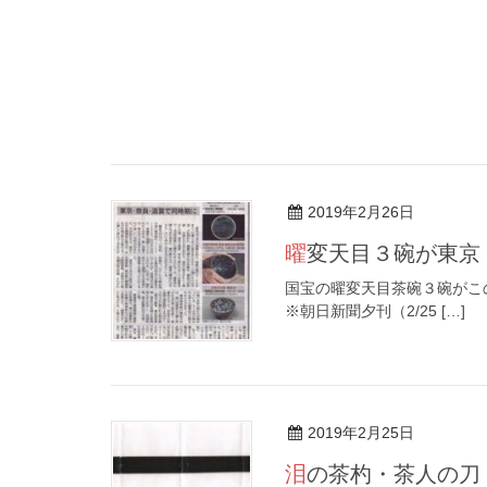
2019年2月26日
曜変天目３碗が東
国宝の曜変天目茶碗３碗がこ
※朝日新聞夕刊（2/25 […]
2019年2月25日
泪の茶杓・茶人の刀