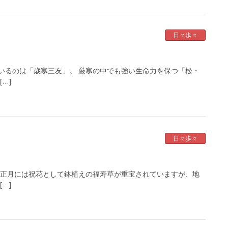
日々歩々
いるのは「歳寒三友」。 厳寒の中でも強い生命力を保つ「松・
…]
日々歩々
お正月には祝花として鉢植えの福寿草が重宝されていますが、地
…]