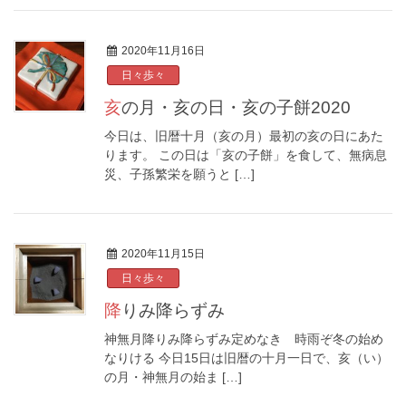
2020年11月16日
日々歩々
亥の月・亥の日・亥の子餅2020
今日は、旧暦十月（亥の月）最初の亥の日にあた
ります。 この日は「亥の子餅」を食して、無病息
災、子孫繁栄を願うと […]
2020年11月15日
日々歩々
降りみ降らずみ
神無月降りみ降らずみ定めなき 時雨ぞ冬の始め
なりける 今日15日は旧暦の十月一日で、亥（い）
の月・神無月の始ま […]