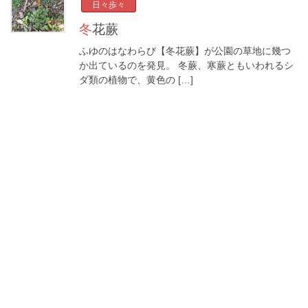
日々歩々
冬花蕨
ふゆのはなわらび【冬花蕨】が公園の草地に幾つ
か出ているのを発見。 冬蕨、寒蕨ともいわれるシ
ダ類の植物で、黄色の […]