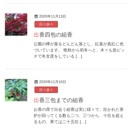
2020年11月13日
日々歩々
出香四包の組香
公園の欅が葉をどんどん落とし、紅葉が真紅に色
づいています。 晩秋から初冬へと、木々も急ピッ
チで冬支度をしている […]
2020年11月10日
日々歩々
出香三包までの組香
お香の席で出会う組香は実に様々で、炷かれた香
炉が回ってくる数も二つ、三つから、十炷を超え
るもの、果ては二十五炷 […]