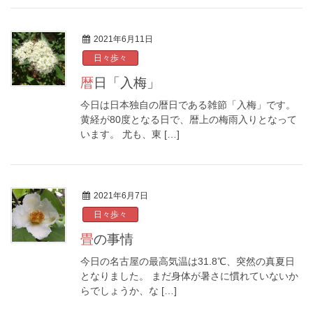
2021年6月11日
日々歩々
暦日「入梅」
今日は日本独自の暦日である雑節「入梅」です。
黄経が80度となる日で、暦上の梅雨入りとなって
います。 尤も、東 […]
2021年6月7日
日々歩々
畳の事情
今日の名古屋の最高気温は31.8℃、突然の真夏日
となりました。 まだ身体が暑さに慣れていないか
らでしょうか、な […]