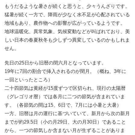
もうだるような暑さが続くと思うと、少々うんざりです。
猛暑が続く一方で、降雨が少なく水不足が心配されている
地域もあり、農作物への影響が広がっているようです。
地球温暖化、異常気象、気候変動などが叫ばれており、美
しい日本の春夏秋冬も少しずつ異変しているのかもしれま
せん。
先日の25日から旧暦の閏六月となっています。
19年に7回の割合で挿入されるのが閏月。（概ね、3年に
一回といったところ）
二十四節気は黄経が15度ずつで区切られ、現行の太陽暦
（グレゴリオ暦）では各月に二つの節気が含まれていま
す。（各節気の間は15、6日で、7月には小暑と大暑）
一方、旧暦は月の運行に基づいていて、新月から次の新月
までが約29.5日（小の月29日、大の月30日）であること
から、一つの節気しか含まない月が生ずることがありま