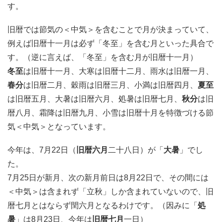
す。
旧暦では節気の＜中気＞を含むことで月が決まっていて、
例えば旧暦十一月は必ず「冬至」を含む月といった具合で
す。（逆に言えば、「冬至」を含む月が旧暦十一月）
冬至
は旧暦十一月、大寒は旧暦十二月、雨水は旧暦一月、
春分
は旧暦二月、穀雨は旧暦三月、小満は旧暦四月、
夏至
は旧暦五月、大暑は旧暦六月、処暑は旧暦七月、
秋分
は旧
暦八月、霜降は旧暦九月、小雪は旧暦十月を特徴づける節
気＜中気＞となっています。
今年は、7月22日（
旧暦六月
二十八日）が「
大暑
」でし
た。
7月25日が新月、次の新月前日は8月22日で、その間には
＜中気＞は含まれず「立秋」しか含まれていないので、旧
暦七月とはならず閏六月となるわけです。（因みに「
処
暑
」は8月23日、今年は
旧暦七月
一日）