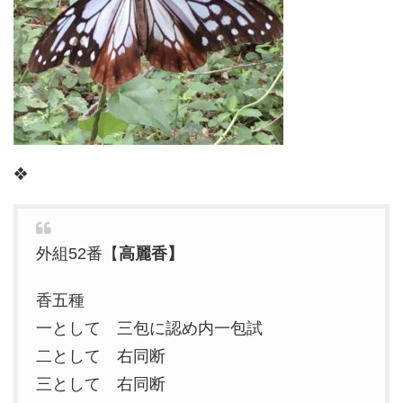
❖
外組52番【
高麗香】
香五種
一として 三包に認め内一包試
二として 右同断
三として 右同断