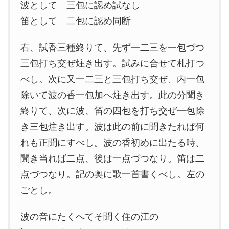
波として 三包に認め試なし
笛として 二包に認め同断
右、試香三種終りて、先ず一二三を一包づつ
三包打ち交ぜ炷き出す。試みに合せて札打つ
べし。次に又一二三と三包打ち交ぜ、内一包
除いて波の香一包加へ炷き出す。此の分聞き
終りて、次に波、笛の四包を打ち交ぜ一包除
き三包炷き出す。波は此の前に聞きたれば何
れも正聞にすべし。波の香初めに出たる時、
聞き当れば二点、後は一点づつなり。笛は二
点づつなり。記の奥に歌一首書くべし。左の
ごとし。
波の音にたくへてそ聞く住の江の